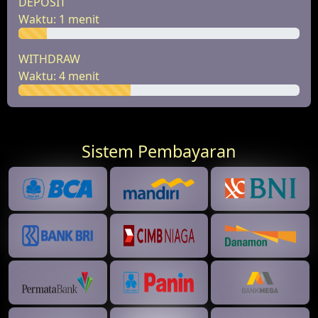
DEPOSIT
Waktu: 1 menit
WITHDRAW
Waktu: 4 menit
Sistem Pembayaran