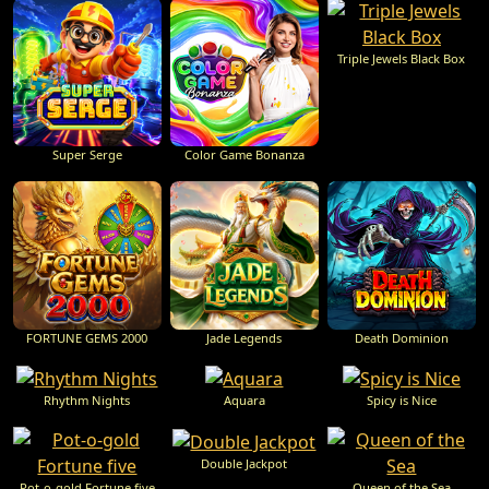
Triple Jewels Black Box
Super Serge
Color Game Bonanza
FORTUNE GEMS 2000
Jade Legends
Death Dominion
Rhythm Nights
Aquara
Spicy is Nice
Double Jackpot
Pot-o-gold Fortune five
Queen of the Sea