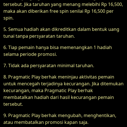
tersebut. Jika taruhan yang menang melebihi Rp 16,500,
maka akan diberikan free spin senilai Rp 16,500 per
spin.
5. Semua hadiah akan dikreditkan dalam bentuk uang
tunai tanpa persyaratan taruhan.
6. Tiap pemain hanya bisa memenangkan 1 hadiah
selama periode promosi.
7. Tidak ada persyaratan minimal taruhan.
8. Pragmatic Play berhak meninjau aktivitas pemain
untuk mencegah terjadinya kecurangan. Jika ditemukan
kecurangan, maka Pragmatic Play berhak
membatalkan hadiah dari hasil kecurangan pemain
tersebut.
9. Pragmatic Play berhak mengubah, menghentikan,
atau membatalkan promosi kapan saja.