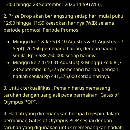
12:00 hingga 28 September 2026 11:59 (WIB).
2. Prize Drop akan berlangsung setiap hari mulai pukul
12:00 hingga 11:59 keesokan harinya (WIB) selama
periode promosi. Periode Promosi:
Minggu ke 1 & ke 5 (3-10 Agustus & 31 Agustus – 7
Sept): 26,150 pemenang harian, dengan hadiah
senilai Rp 3,588,750,000 setiap harinya.
Minggu ke 2-4 (10-31 Agustus) & Minggu ke 6-8 (7-
28 September): 4,375 pemenang harian, dengan
hadiah senilai Rp 441,375,000 setiap harinya.
3. Untuk terkualifikasi, Pemain harus memasang
taruhan dengan uang asli pada permainan “Gates of
Olympus POP”.
4. Hadiah yang dimenangkan berupa freespin dalam
permainan Gates of Olympus POP sesuai dengan
taruhan yang digunakan untuk memenangkan hadiah